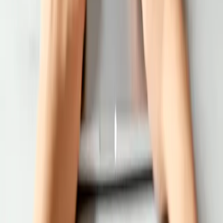
మీ ఉచిత 7-day ట్రయల్ ప్రారంభించండి లేదా ఈరోజే వ్యక్తిగతీకరించిన
డెమోను బుక్ చేయండి.
డెమో బుక్ చేయండి
ఉచితంగా ప్రయత్నించండి
భారతదేశ ఫార్మసీ మేనేజ్‌మెంట్ సాఫ్ట్‌వేర్ — ఒత్తిడి నుండి మిమ్మల్ని
విముక్తం చేసి సామర్థ్యాన్ని పెంచేలా అనుకూలీకరించబడింది.
+91 95949 35199
WhatsApp లో చాట్ చేయండి
ఉత్పత్తి
Pharmacy Pro POS
Saarthi App
Consumer App
Bachat App
Dava Saathi
పరిష్కారాలు
Retail Pharmacy