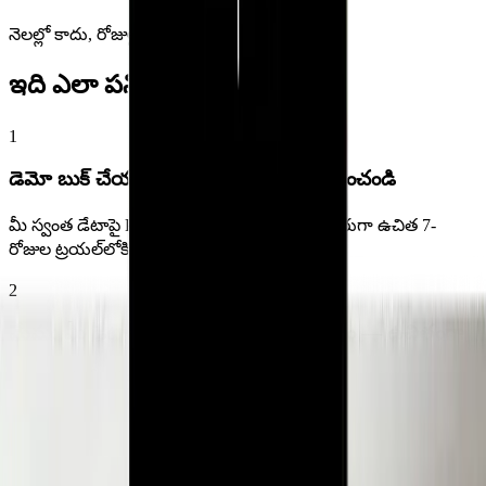
మొదటి నుండి చివరి వరకు ట్రాక్ చేయండి.
నెలల్లో కాదు, రోజుల్లోనే ప్రారంభం
ఇది ఎలా పనిచేస్తుంది
1
డెమో బుక్ చేయండి లేదా ఉచితంగా ప్రారంభించండి
మీ స్వంత డేటాపై Pharmacy Pro చూడండి, లేదా నేరుగా ఉచిత 7-
రోజుల ట్రయల్‌లోకి ప్రారంభించండి.
2
మేము మీ డేటాను మైగ్రేట్ చేసి ఆన్‌బోర్డ్ చేస్తాం — ఉచితంగా
మా బృందం మీ ప్రస్తుత సాఫ్ట్‌వేర్ నుండి మీ డేటాను తరలిస్తుంది మరియు
మీ సిబ్బందికి శిక్షణ ఇస్తుంది, ఎలాంటి ఖర్చు లేకుండా.
3
అన్నీ ఒకే చోట లైవ్ చేయండి