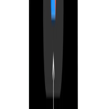
అవుట్‌లెట్ వారీగా మరియు మొత్తం గ్రూప్ కోసం లెడ్జర్లు, GSTR
రిపోర్టులు, P&L మరియు బ్యాలెన్స్ షీట్లు.
అవుట్‌లెట్ వారీగా డాష్‌బోర్డ్‌లు
ప్రతి స్టోర్ మరియు మొత్తం చైన్ కోసం లైవ్ సేల్స్, ఫాస్ట్-మూవర్లు, డెడ్
స్టాక్ మరియు మార్జిన్.
రోల్-ఆధారిత యాక్సెస్ & షిఫ్ట్‌లు
బ్రాంచ్ స్టాఫ్, మేనేజర్లు మరియు హెడ్ ఆఫీస్ కోసం విస్తారమైన
అనుమతులు మరియు షిఫ్ట్ మేనేజ్‌మెంట్.
డెలివరీ & అమ్ని-చానల్
అవుట్‌లెట్ వారీగా హోమ్ డెలివరీ మరియు ఆన్‌లైన్ ఆర్డర్లు నడిపించండి,