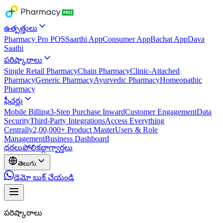
ఉత్పత్తులు
Pharmacy Pro POS
Saarthi App
Consumer App
Bachat App
Dava
Saathi
పరిష్కారాలు
Single Retail Pharmacy
Chain Pharmacy
Clinic-Attached
Pharmacy
Generic Pharmacy
Ayurvedic Pharmacy
Homeopathic
Pharmacy
ఫీచర్లు
Mobile Billing
3-Step Purchase Inward
Customer Engagement
Data
Security
Third-Party Integrations
Access Everything
Centrally
2,00,000+ Product Master
Users & Role
Management
Business Dashboard
ధరలు
పోలిక
బ్లాగ్
వార్తలు
తెలుగు
డెమో బుక్ చేయండి
పరిష్కారాలు