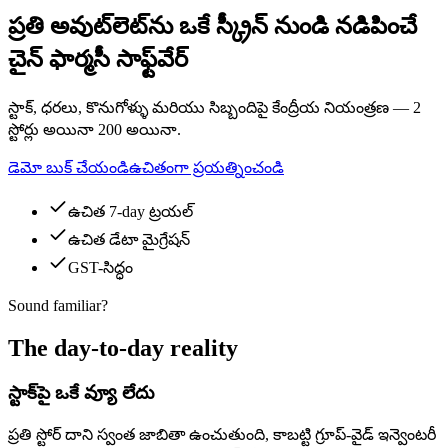
ప్రతి అవుట్‌లెట్‌ను ఒకే స్క్రీన్ నుండి నడిపించే
చైన్ ఫార్మసీ సాఫ్ట్‌వేర్
స్టాక్, ధరలు, కొనుగోళ్ళు మరియు సిబ్బందిపై కేంద్రీయ నియంత్రణ — 2
స్టోర్లు అయినా 200 అయినా.
డెమో బుక్ చేయండి
ఉచితంగా ప్రయత్నించండి
ఉచిత 7-day ట్రయల్
ఉచిత డేటా మైగ్రేషన్
GST-సిద్ధం
Sound familiar?
The day-to-day reality
స్టాక్‌పై ఒకే వ్యూ లేదు
ప్రతి స్టోర్ దాని స్వంత జాబితా ఉంచుతుంది, కాబట్టి గ్రూప్-వైడ్ ఇన్వెంటరీ