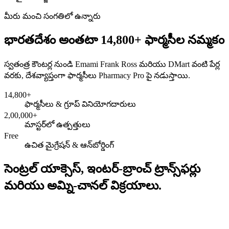
మీరు మంచి సంగతిలో ఉన్నారు
భారతదేశం అంతటా 14,800+ ఫార్మసీల నమ్మకం
స్వతంత్ర కౌంటర్ల నుండి Emami Frank Ross మరియు DMart వంటి పేర్ల
వరకు, దేశవ్యాప్తంగా ఫార్మసీలు Pharmacy Pro పై నడుస్తాయి.
14,800+
ఫార్మసీలు & గ్రూప్ వినియోగదారులు
2,00,000+
మాస్టర్‌లో ఉత్పత్తులు
Free
ఉచిత మైగ్రేషన్ & ఆన్‌బోర్డింగ్
సెంట్రల్ యాక్సెస్, ఇంటర్-బ్రాంచ్ ట్రాన్స్‌ఫర్లు
మరియు అమ్ని-చానల్ విక్రయాలు.