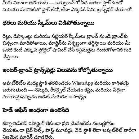
మీకు నిజంగా తెలియదు — ఒక బ్రాంచ్‌లో ఏది అతిగా స్టాక్ ఉందో
మరియు మరొకటిలో స్టాక్ లేదో, లేదా ఎక్కడికి ఏమి ట్రాన్స్‌ఫర్ చేయాలో.
ధరలు మరియు స్కీమ్‌లు విడిపోతున్నాయి
రేట్లు, డిస్కౌంట్లు మరియు సప్లయర్ స్కీమ్‌లు బ్రాంచ్ నుండి బ్రాంచ్‌కు
భిన్నంగా మారిపోతాయి, మార్జిన్‌ను నిశ్శబ్దంగా తగ్గిస్తాయి మరియు మీ
ఒకటి కంటే ఎక్కువ స్టోర్లలో షాపింగ్ చేసే కస్టమర్లను గందరగోళానికి గురి
చేస్తాయి.
ఇంటర్-బ్రాంచ్ ట్రాన్స్‌ఫర్లు విలువను కోల్పోతున్నాయి
అవుట్‌లెట్‌ల మధ్య స్టాక్ తరలించడం WhatsApp మరియు కాగితంపై
జరుగుతుంది — నెమ్మది, రీకన్సైల్ చేయడం కష్టం, మరియు ఏదైనా
మాయమైనప్పుడు ఆడిట్ చేయడం అసాధ్యం.
హెడ్ ఆఫీస్ అంధంగా ఉంటోంది
కన్సాలిడేటెడ్ రిపోర్టింగ్ లేకుండా ప్రతి మేనేజర్‌ను నంబర్లకోసం
చేయకుండా లైవ్ సేల్స్, ఫాస్ట్-మూవర్లు, డెడ్ స్టాక్ లేదా అవుట్‌లెట్ వారీగా
నిజమైన మార్జిన్ చూడలేరు.