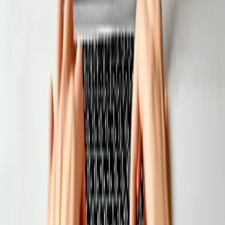
ప్రతి అవుట్‌లెట్‌లో ఒకే లైవ్ స్టాక్ వ్యూ
సెంట్రల్ ధరలు మరియు స్కీమ్‌లు, అన్నిచోట్లకూ పుష్
చేయబడతాయి
పూర్తి ఆడిట్ ట్రెయిల్‌తో ఒక్క క్లిక్‌లో ట్రాన్స్‌ఫర్లు
స్టోర్ వారీగా లైవ్ సేల్స్ మరియు మార్జిన్, ఎప్పుడైనా
మీ ఉచిత డెమోను బుక్ చేయండి
ఈరోజే ఒక నిపుణుడితో మాట్లాడి Pharmacy Pro పనిచేయడాన్ని
చూడండి.
డెమో బుక్ చేయండి
ఉచితంగా ప్రయత్నించండి
ధృవీకరించబడింది
ఉచిత 7-day ట్రయల్
ఉచిత ట్రయల్ సపోర్ట్
తరచుగా అడిగే ప్రశ్నలు