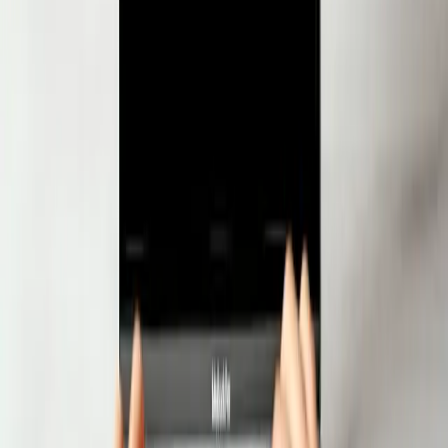
మొదటి రోజు నుండే బిల్లింగ్, స్టాక్ నిర్వహణ మరియు మీ సంఖ్యలను
చూడటం ప్రారంభించండి — ఆన్‌లైన్ లేదా ఆఫ్‌లైన్.
Pharmacy Pro తో ఏమి మారుతుంది
Pharmacy Pro లేకుండా
ఒక స్టోర్‌లో స్టాక్ రైట్ ఆఫ్ అవుతుండగా మరొకటి అదే
అంశంలో స్టాక్ లేకుండా ఉంటుంది
బ్రాంచ్ నుండి బ్రాంచ్‌కు ధరలు మరియు స్కీమ్‌లు భిన్నంగా
ఉంటాయి
WhatsApp మరియు కాగితంపై ట్రాక్ చేయబడిన ట్రాన్స్‌ఫర్లు
ఏదైనా తెలుసుకోవడానికి హెడ్ ఆఫీస్ రోజు-చివరి రిపోర్టుల
కోసం వేచి ఉంటుంది
Pharmacy Pro తో