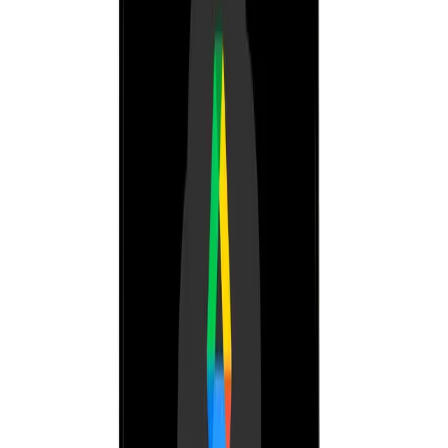
రెండు వైపులా పూర్తి విజిబిలిటీతో బ్రాంచ్-టు-బ్రాంచ్ మూవ్‌మెంట్
ప్రారంభించండి, స్వీకరించండి మరియు ఆడిట్ చేయండి.
సెంట్రల్ డిస్కౌంట్ & స్కీమ్ నియంత్రణ
హెడ్ ఆఫీస్ నుండి కస్టమర్, అంశం, బ్రాంచ్ లేదా కాలం వారీగా ఆఫర్లు
నిర్వహించండి.
సింగిల్-పాయింట్ మాస్టర్ మేనేజ్‌మెంట్
ఒక ప్రొడక్ట్, ధర లేదా సబ్‌స్టిట్యూట్ ఒకసారి నవీకరించి ప్రతి స్టోర్‌కు సింక్
చేయండి.
కన్సాలిడేటెడ్ GST & అకౌంటింగ్