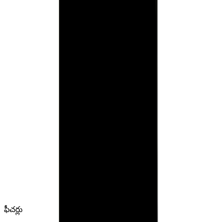
ఫీచర్లు