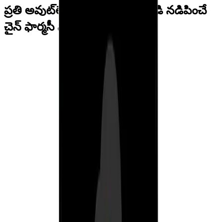
ప్రతి అవుట్‌లెట్‌ను ఒకే స్క్రీన్ నుండి నడిపించే
చైన్ ఫార్మసీ సాఫ్ట్‌వేర్
యూనివర్సల్ అంశ కోడింగ్
గ్రూప్ అంతటా ప్రొడక్ట్ వారీగా ఒకే మాస్టర్ కోడ్, కాబట్టి రిపోర్టింగ్ మరియు
ట్రాన్స్‌ఫర్లు నిజంగా రీకన్సైల్ అవుతాయి.
కేంద్రీకృత పర్చేజ్ ఆర్డర్లు
బల్క్ ధరలు మరియు డిస్ట్రిబ్యూటర్ స్కీమ్‌లను అన్‌లాక్ చేయడానికి
అవుట్‌లెట్ అంతటా కన్సాలిడేటెడ్ POలు రైజ్ చేయండి.
ఇంటర్-బ్రాంచ్ స్టాక్ ట్రాన్స్‌ఫర్లు