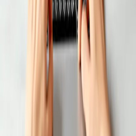
అన్ని అవుట్‌లెట్లను ఒకే చోట నుండి నిర్వహించగలనా?
అవును. హెడ్ ఆఫీస్ ప్రతి బ్రాంచ్‌లో లైవ్ ఇన్వెంటరీ, సేల్స్ మరియు
మార్జిన్ల కోసం ఒకే డాష్‌బోర్డ్ పొందుతుంది, అదే సమయంలో ప్రతి స్టోర్
స్వతంత్రంగా బిల్లింగ్ చేస్తూనే ఉంటుంది — ఆఫ్‌లైన్‌లో కూడా.
బ్రాంచ్‌ల అంతటా ధరలు మరియు స్కీమ్‌లు సంగతంగా ఉంచడం ఎలా?
ఇంటర్-బ్రాంచ్ స్టాక్ ట్రాన్స్‌ఫర్లు ఎలా పని చేస్తాయి?
స్టోర్‌ల అంతటా కన్సాలిడేటెడ్ GST మరియు అకౌంటింగ్ పొందగలనా?
ప్రతి బ్రాంచ్ ఏమి చూడగలదో లేదా మార్చగలదో నియంత్రించగలనా?
ఇది ఎన్ని అవుట్‌లెట్లు నిర్వహించగలదు?
ఒక బ్రాంచ్ ఇంటర్నెట్ కోల్పోతే పని చేస్తూనే ఉంటుందా?
మొత్తం చైన్‌ను మార్చడం ఎంత కష్టం?
మీ ఫార్మసీని సులభతరం చేయడానికి సిద్ధంగా
ఉన్నారా?