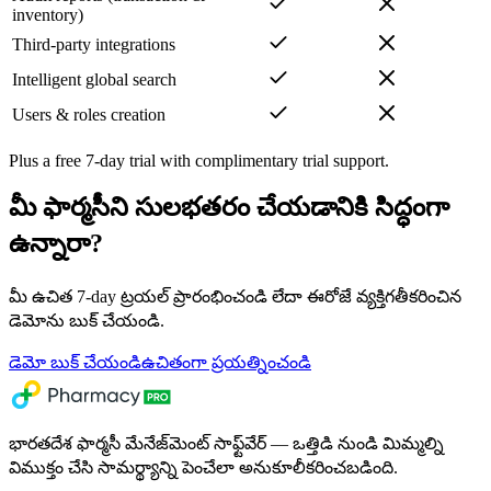
inventory)
Third-party integrations
Intelligent global search
Users & roles creation
Plus a free 7-day trial with complimentary trial support.
మీ ఫార్మసీని సులభతరం చేయడానికి సిద్ధంగా
ఉన్నారా?
మీ ఉచిత 7-day ట్రయల్ ప్రారంభించండి లేదా ఈరోజే వ్యక్తిగతీకరించిన
డెమోను బుక్ చేయండి.
డెమో బుక్ చేయండి
ఉచితంగా ప్రయత్నించండి
భారతదేశ ఫార్మసీ మేనేజ్‌మెంట్ సాఫ్ట్‌వేర్ — ఒత్తిడి నుండి మిమ్మల్ని
విముక్తం చేసి సామర్థ్యాన్ని పెంచేలా అనుకూలీకరించబడింది.