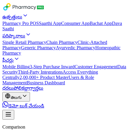
ఉత్పత్తులు
Pharmacy Pro POS
Saarthi App
Consumer App
Bachat App
Dava
Saathi
పరిష్కారాలు
Single Retail Pharmacy
Chain Pharmacy
Clinic-Attached
Pharmacy
Generic Pharmacy
Ayurvedic Pharmacy
Homeopathic
Pharmacy
ఫీచర్లు
Mobile Billing
3-Step Purchase Inward
Customer Engagement
Data
Security
Third-Party Integrations
Access Everything
Centrally
2,00,000+ Product Master
Users & Role
Management
Business Dashboard
ధరలు
పోలిక
బ్లాగ్
వార్తలు
తెలుగు
డెమో బుక్ చేయండి
Comparison