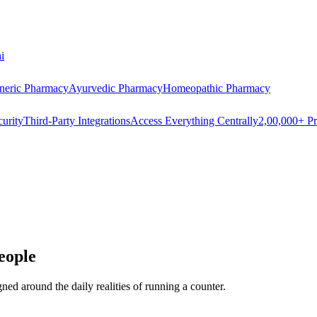
i
neric Pharmacy
Ayurvedic Pharmacy
Homeopathic Pharmacy
urity
Third-Party Integrations
Access Everything Centrally
2,00,000+ Pr
eople
d around the daily realities of running a counter.