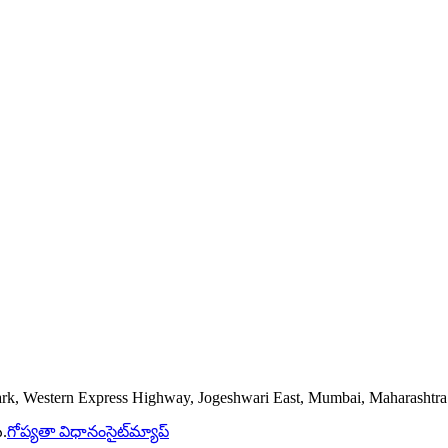
ark
,
Western Express Highway, Jogeshwari East
,
Mumbai
,
Maharashtra
ి.
గోప్యతా విధానం
సైట్‌మ్యాప్