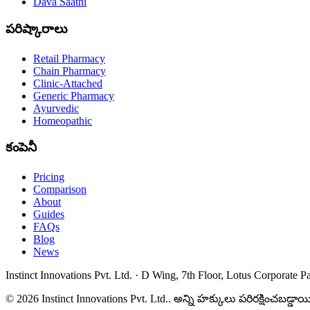
Dava Saathi
పరిష్కారాలు
Retail Pharmacy
Chain Pharmacy
Clinic-Attached
Generic Pharmacy
Ayurvedic
Homeopathic
కంపెనీ
Pricing
Comparison
About
Guides
FAQs
Blog
News
Instinct Innovations Pvt. Ltd.
·
D Wing, 7th Floor, Lotus Corporate P
©
2026
Instinct Innovations Pvt. Ltd.
.
అన్ని హక్కులు పరిరక్షించబడ్డాయ