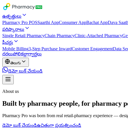
ఉత్పత్తులు
Pharmacy Pro POS
Saarthi App
Consumer App
Bachat App
Dava Saath
పరిష్కారాలు
Single Retail Pharmacy
Chain Pharmacy
Clinic-Attached Pharmacy
Ge
ఫీచర్లు
Mobile Billing
3-Step Purchase Inward
Customer Engagement
Data Sec
ధరలు
పోలిక
బ్లాగ్
వార్తలు
తెలుగు
డెమో బుక్ చేయండి
About us
Built by pharmacy people, for pharmacy p
Pharmacy Pro was born from real retail-pharmacy experience — designe
డెమో బుక్ చేయండి
ఉచితంగా ప్రయత్నించండి