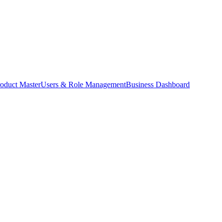
oduct Master
Users & Role Management
Business Dashboard