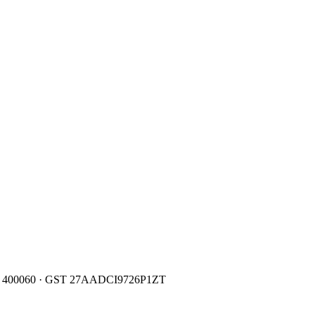
400060
· GST
27AADCI9726P1ZT