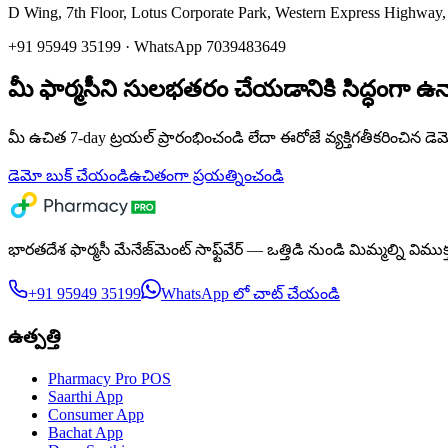
D Wing, 7th Floor, Lotus Corporate Park
,
Western Express Highway,
+91 95949 35199
· WhatsApp 7039483649
మీ ఫార్మసీని సులభతరం చేయడానికి సిద్ధంగా ఉన
మీ ఉచిత 7-day ట్రయల్ ప్రారంభించండి లేదా ఈరోజే వ్యక్తిగతీకరించిన డ
డెమో బుక్ చేయండి
ఉచితంగా ప్రయత్నించండి
భారతదేశ ఫార్మసీ మేనేజ్‌మెంట్ సాఫ్ట్‌వేర్ — ఒత్తిడి నుండి మిమ్మల్ని విము
+91 95949 35199
WhatsApp లో చాట్ చేయండి
ఉత్పత్తి
Pharmacy Pro POS
Saarthi App
Consumer App
Bachat App