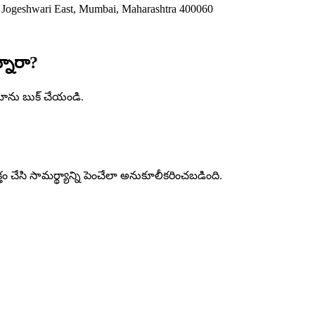
 Jogeshwari East
,
Mumbai
,
Maharashtra
400060
్నారా?
ెమోను బుక్ చేయండి.
క్తం చేసి సామర్థ్యాన్ని పెంచేలా అనుకూలీకరించబడింది.