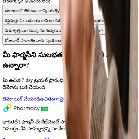
ఉండాల్సిన అవసరం లేదు.
దుకాణంలో లేకుండా దాన్ని యాక్సెస్ చేయగలనా?
కస్టమర్లు ఏం అడిగారు కానీ అందుకోలేకపోయారో ట్రాక్ చేయగలనా?
ఏ ఉత్పత్తులు గడువు ముగింపుకు వస్తున్నాయో చూపుతుందా?
రోజువారీ సారాంశం నాకు స్వయంచాలకంగా పంపవచ్చా?
మీ ఫార్మసీని సులభతరం చేయడానికి సిద్ధంగా
ఉన్నారా?
మీ ఉచిత 7-day ట్రయల్ ప్రారంభించండి లేదా ఈరోజే వ్యక్తిగతీకరించిన
డెమోను బుక్ చేయండి.
డెమో బుక్ చేయండి
ఉచితంగా ప్రయత్నించండి
భారతదేశ ఫార్మసీ మేనేజ్‌మెంట్ సాఫ్ట్‌వేర్ — ఒత్తిడి నుండి మిమ్మల్ని
విముక్తం చేసి సామర్థ్యాన్ని పెంచేలా అనుకూలీకరించబడింది.