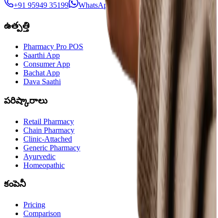
+91 95949 35199
WhatsApp లో చాట్ చేయండి
ఉత్పత్తి
Pharmacy Pro POS
Saarthi App
Consumer App
Bachat App
Dava Saathi
పరిష్కారాలు
Retail Pharmacy
Chain Pharmacy
Clinic-Attached
Generic Pharmacy
Ayurvedic
Homeopathic
కంపెనీ
Pricing
Comparison