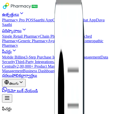
ఉత్పత్తులు
Pharmacy Pro POS
Saarthi App
Consumer App
Bachat App
Dava
Saathi
పరిష్కారాలు
Single Retail Pharmacy
Chain Pharmacy
Clinic-Attached
Pharmacy
Generic Pharmacy
Ayurvedic Pharmacy
Homeopathic
Pharmacy
ఫీచర్లు
Mobile Billing
3-Step Purchase Inward
Customer Engagement
Data
Security
Third-Party Integrations
Access Everything
Centrally
2,00,000+ Product Master
Users & Role
Management
Business Dashboard
ధరలు
పోలిక
బ్లాగ్
వార్తలు
తెలుగు
డెమో బుక్ చేయండి
ఫీచర్లు