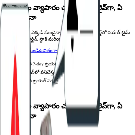
మీ మొత్తం వ్యాపారం చూడండి — లైవ్‌గా, ఏ
పరికరంపైనా
ఏ పరికరంపైనా, ఎక్కడి నుండైనా తెరవగల ఒకే డాష్‌బోర్డ్‌లో రియల్-టైమ్
అమ్మకాలు, మార్జిన్, స్టాక్ మరియు ఎక్స్‌పైరీ డేటా.
డెమో బుక్ చేయండి
ఉచితంగా ప్రయత్నించండి
ఉచిత 7-day ట్రయల్
ఆఫ్‌లైన్‌లో పనిచేస్తుంది
ఉచిత ట్రయల్ సపోర్ట్
ఫీచర్లు
మీ మొత్తం వ్యాపారం చూడండి — లైవ్‌గా, ఏ
పరికరంపైనా