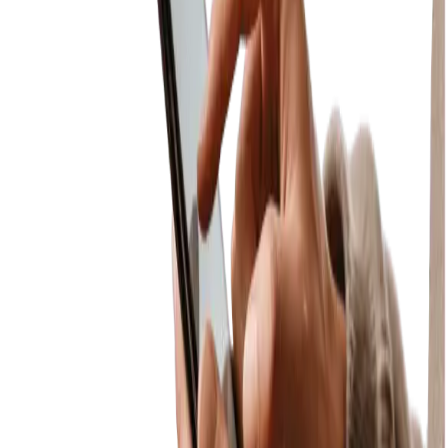
మిస్డ్ సేల్స్ ట్రాకింగ్
కస్టమర్ స్టాక్ లేనిది అడిగినప్పుడు అది లాగ్ అవుతుంది. మీరు
పోగొట్టుకుంటున్న అమ్మకాలు ఏమిటో — మరియు ఏం స్టాక్ చేయాలో —
డాష్‌బోర్డ్ చూపుతుంది.
ఎక్కడి నుండైనా యాక్సెస్
డాష్‌బోర్డ్ బ్రౌజర్-బేస్డ్ మరియు రిమోట్‌గా కనెక్ట్ అవుతుంది — ఇంటి
నుండి, వేరే నగరం నుండి లేదా విదేశాల నుండి మీ ఫార్మసీ నంబర్లు చెక్
చేయండి.
GST మరియు అకౌంటింగ్ సారాంశం
అమ్మకాలు, కొనుగోళ్ళు, GST బాధ్యత మరియు P&L కోసం రోజువారీ,