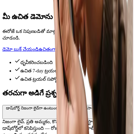
నెలవారీ మరియు కస్టమ్-పీరియడ్ సారాంశాలు — మీ అకౌంటెంట్ ఫోన్
చేసినప్పుడు సిద్ధంగా ఉంటాయి.
మీ ఉచిత డెమోను బుక్ చేయండి
ఈరోజే ఒక నిపుణుడితో మాట్లాడి Pharmacy Pro పనిచేయడాన్ని
చూడండి.
డెమో బుక్ చేయండి
ఉచితంగా ప్రయత్నించండి
ధృవీకరించబడింది
ఉచిత 7-day ట్రయల్
ఉచిత ట్రయల్ సపోర్ట్
తరచుగా అడిగే ప్రశ్నలు
డాష్‌బోర్డ్ నిజంగా లైవ్‌గా ఉంటుందా, లేదా రోజుకు ఒకసారి అప్‌డేట్ అవుతుందా?
నిజంగా లైవ్. ప్రతి అమ్మకం, కొనుగోలు మరియు స్టాక్ అప్‌డేట్ వెంటనే
డాష్‌బోర్డ్‌లో కనిపిస్తుంది — రోజు ముగింపు సమకాలీకరణ కోసం వేచి