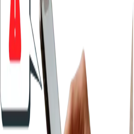
లైవ్ అమ్మకాలు మరియు మార్జిన్ — ఇప్పుడే
నేటి అమ్మకాలు, మార్జిన్, ట్రాన్సాక్షన్ కౌంట్ మరియు సగటు బిల్లు విలువ
రియల్ టైమ్‌లో చూడండి — రోజు ముగిసే వరకు వేచి ఉండకుండా.
ఫాస్ట్-మూవర్స్ మరియు డెడ్ స్టాక్
అత్యంత వేగంగా అమ్ముడవుతున్నది మరియు అలాగే పడి ఉన్నది
ఏమిటో తెలుసుకోండి — సరైన వస్తువులు రీఆర్డర్ చేయడానికి మరియు
తప్పు వాటి కొనుగోలు ఆపడానికి.
ఎక్స్‌పైరీ మరియు తక్కువ-స్టాక్ అలర్ట్‌లు
ఎక్స్‌పైరీ సమీపిస్తున్న వస్తువులు మరియు రీఆర్డర్ స్థాయి కంటే తక్కువ
ఉత్పత్తులు స్వయంచాలకంగా కనిపిస్తాయి — ఏదీ మాన్యువల్‌గా చెక్
చేయాల్సిన అవసరం లేదు.