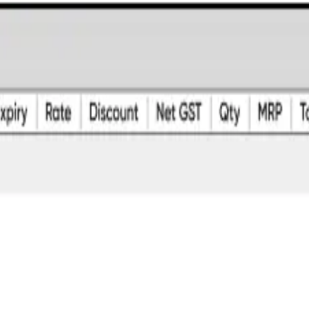
i
neric Pharmacy
Ayurvedic Pharmacy
Homeopathic Pharmacy
urity
Third-Party Integrations
Access Everything Centrally
2,00,000+ Pr
்குமதி செய்யுங்கள் — மீண்டும் தட்டச்சு ச
ிருந்து நேரடியாக கொள்முதல் இன்வாய்ஸ்களை இழுக்கிறது — கைமுறை