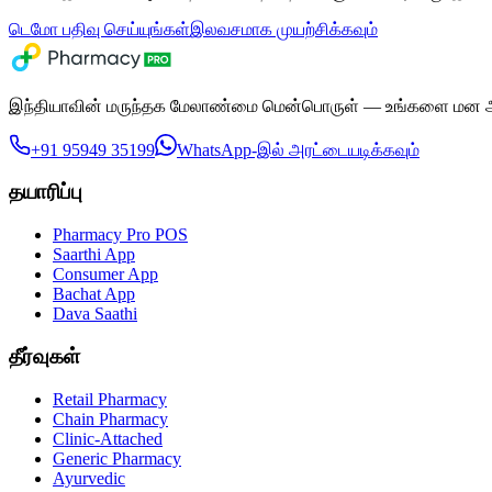
டெமோ பதிவு செய்யுங்கள்
இலவசமாக முயற்சிக்கவும்
இந்தியாவின் மருந்தக மேலாண்மை மென்பொருள் — உங்களை மன அழுத்
+91 95949 35199
WhatsApp-இல் அரட்டையடிக்கவும்
தயாரிப்பு
Pharmacy Pro POS
Saarthi App
Consumer App
Bachat App
Dava Saathi
தீர்வுகள்
Retail Pharmacy
Chain Pharmacy
Clinic-Attached
Generic Pharmacy
Ayurvedic