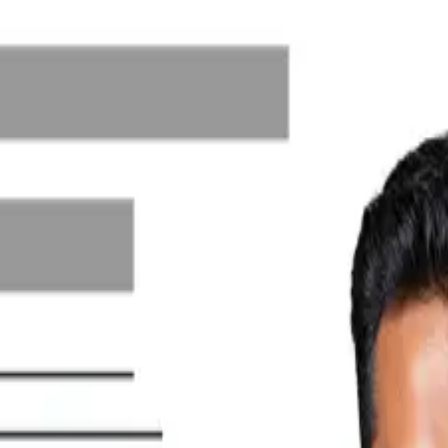
்குமதி செய்யுங்கள் — மீண்டும் தட்டச்சு ச
இன்வாய்ஸ்களை தேடி தானாக இறக்குமதி செய்யும்.
நியோகஸ்தர் வடிவங்கள் அனைத்தும் ஆதரிக்கப்படுகின்றன.