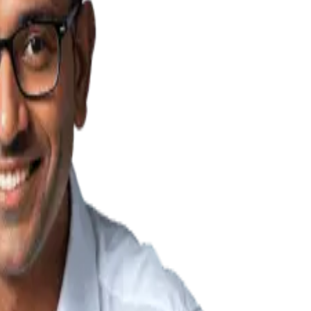
ய் ஸ்டாக் தவிர்க்கப்படும்.
ும் வேகமான பில்லிங்கிற்கு தயாராக இருக்கும்.
யனுள்ளது.
ாக ஆகும்.