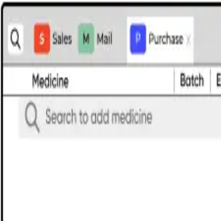
தயாரிப்புகள்
Pharmacy Pro POS
Saarthi App
Consumer App
Bachat App
Dava Saath
தீர்வுகள்
Single Retail Pharmacy
Chain Pharmacy
Clinic-Attached Pharmacy
Ge
அம்சங்கள்
Mobile Billing
3-Step Purchase Inward
Customer Engagement
Data Sec
விலை விவரம்
ஒப்பீடு
வலைப்பதிவு
செய்திகள்
தமிழ்
டெமோ பதிவு செய்யுங்கள்
அம்சங்கள்
ஒவ்வொரு விநியோகஸ்தர் இன்வாய்ஸையும் இறக
Pharmacy Pro மூன்று படிகளில் உங்கள் மின்னஞ்சல் இன்பாக்ஸில
டெமோ பதிவு செய்யுங்கள்
இலவசமாக முயற்சிக்கவும்