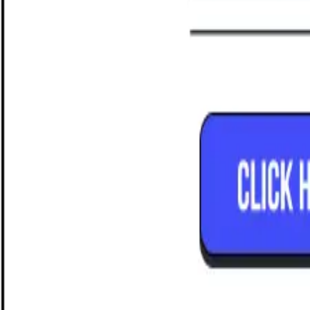
நகல் தடுப்பு உள்ளமைக்கப்பட்டுள்ளது
சிஸ்டம் ஒவ்வொரு விநியோகஸ்தரின் தயாரிப்பு பெயர்களையும் உங்கள் ம
பேட்ச் மற்றும் பார்கோட் பதிவு
பேட்ச் எண்கள், காலாவதி தேதிகள் மற்றும் தனிப்பயன் பார்கோட்கள் 
முழு கொள்முதல் வரலாறு பராமரிக்கப்படும்
ஒவ்வொரு இறக்குமதியும் நிரந்தரமான, தேடக்கூடிய கொள்முதல் பதிவ
கொள்முதல் உள்ளீட்டு நேரத்தை 80%+ குறைக்கிறது
முன்பு ஒரு விநியோகஸ்தர் இன்வாய்ஸிற்கு 30–45 நிமிடங்கள் எடுத்
உங்கள் இலவச டெமோவைப் பதிவு செய்யுங்கள
இன்றே ஒரு நிபுணரிடம் பேசி Pharmacy Pro செயலில் இருப்பதைப் பார