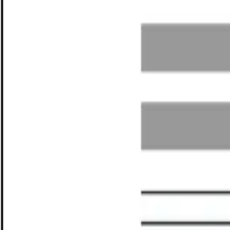
இலவச 7-day சோதனை
ஆஃப்லைனிலும் இயங்கும்
இலவச சோதனை ஆதரவு
அம்சங்கள்
ஒவ்வொரு விநியோகஸ்தர் இன்வாய்ஸையும் இறக
மூன்று கிளிக்கில் மின்னஞ்சலிலிருந்து சிஸ்டத்திற்கு
உங்கள் மின்னஞ்சலை இணைக்கவும்; Pharmacy Pro விநியோகஸ்தர் 
CSV, Excel மற்றும் டெக்ஸ்ட் வடிவங்களை கையாளும்
உங்கள் சப்ளையர் எப்படி இன்வாய்ஸ் அனுப்பினாலும் — முக்கிய வி