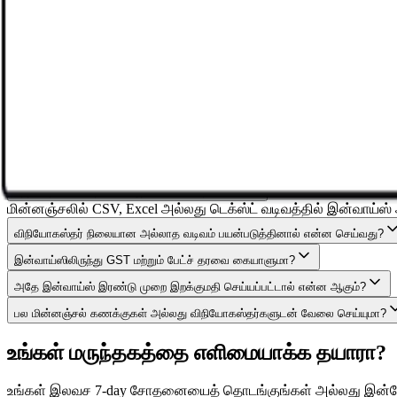
டெமோ பதிவு செய்யுங்கள்
இலவசமாக முயற்சிக்கவும்
சரிபார்க்கப்பட்டது
இலவச 7-day சோதனை
இலவச சோதனை ஆதரவு
அடிக்கடி கேட்கப்படும் கேள்விகள்
எந்த விநியோகஸ்தர்கள் ஆதரிக்கப்படுகிறார்கள்?
மின்னஞ்சலில் CSV, Excel அல்லது டெக்ஸ்ட் வடிவத்தில் இன்வாய்ஸ்
விநியோகஸ்தர் நிலையான அல்லாத வடிவம் பயன்படுத்தினால் என்ன செய்வது?
இன்வாய்ஸிலிருந்து GST மற்றும் பேட்ச் தரவை கையாளுமா?
அதே இன்வாய்ஸ் இரண்டு முறை இறக்குமதி செய்யப்பட்டால் என்ன ஆகும்?
பல மின்னஞ்சல் கணக்குகள் அல்லது விநியோகஸ்தர்களுடன் வேலை செய்யுமா?
உங்கள் மருந்தகத்தை எளிமையாக்க தயாரா?
உங்கள் இலவச 7-day சோதனையைத் தொடங்குங்கள் அல்லது இன்றே 