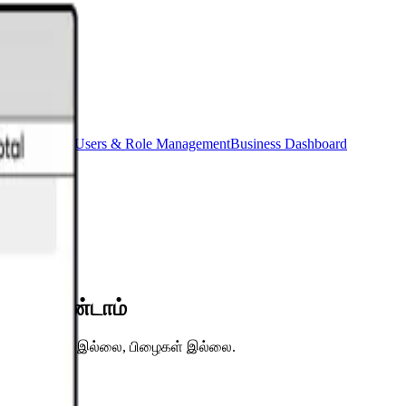
oduct Master
Users & Role Management
Business Dashboard
ெய்ய வேண்டாம்
 தரவு உள்ளீடு இல்லை, பிழைகள் இல்லை.