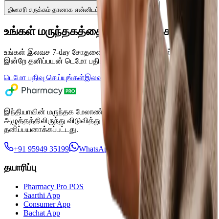
தினசரி சுருக்கம் தானாக என்னிடம் அனுப்ப முடியுமா?
உங்கள் மருந்தகத்தை எளிமையாக்க தயாரா?
உங்கள் இலவச 7-day சோதனையைத் தொடங்குங்கள் அல்லது
இன்றே தனிப்பயன் டெமோ பதிவு செய்யுங்கள்.
டெமோ பதிவு செய்யுங்கள்
இலவசமாக முயற்சிக்கவும்
இந்தியாவின் மருந்தக மேலாண்மை மென்பொருள் — உங்களை மன
அழுத்தத்திலிருந்து விடுவித்து செயல்திறனை மேம்படுத்த
தனிப்பயனாக்கப்பட்டது.
+91 95949 35199
WhatsApp-இல் அரட்டையடிக்கவும்
தயாரிப்பு
Pharmacy Pro POS
Saarthi App
Consumer App
Bachat App