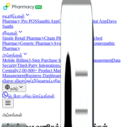
தயாரிப்புகள்
Pharmacy Pro POS
Saarthi App
Consumer App
Bachat App
Dava
Saathi
தீர்வுகள்
Single Retail Pharmacy
Chain Pharmacy
Clinic-Attached
Pharmacy
Generic Pharmacy
Ayurvedic Pharmacy
Homeopathic
Pharmacy
அம்சங்கள்
Mobile Billing
3-Step Purchase Inward
Customer Engagement
Data
Security
Third-Party Integrations
Access Everything
Centrally
2,00,000+ Product Master
Users & Role
Management
Business Dashboard
விலை விவரம்
ஒப்பீடு
வலைப்பதிவு
செய்திகள்
தமிழ்
டெமோ பதிவு செய்யுங்கள்
அம்சங்கள்
உங்கள் முழு வணிகத்தையும் பாருங்கள் —