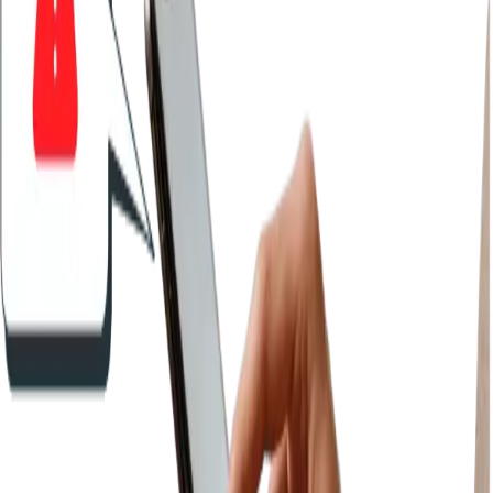
நாள் இறுதி மூடலுக்கு காத்திருக்காமல் நிகழ்நேரத்தில் இன்றைய
விற்பனை, வரம்பு, பரிவர்த்தனை எண்ணிக்கை மற்றும் சராசரி பில்
மதிப்பை பாருங்கள்.
வேகமாக விற்பவை மற்றும் தேங்கும் ஸ்டாக்
எது வேகமாக விற்கிறது, எது தொடப்படாமல் கிடக்கிறது என்று
தெரியும் — சரியான பொருட்களை மறுஆர்டர் செய்யுங்கள், தவறான
பொருட்களை வாங்குவதை நிறுத்துங்கள்.
காலாவதி மற்றும் குறைந்த-ஸ்டாக் எச்சரிக்கைகள்
காலாவதியாகும் பொருட்கள் மற்றும் மறுஆர்டர் அளவிற்கு கீழ் உள்ள
தயாரிப்புகள் தானாகவே தோன்றும் — எதுவும் கைமுறையாக
சரிபார்க்க வேண்டியதில்லை.
தவறிய விற்பனை கண்காணிப்பு