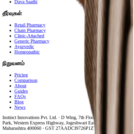
Dava Saathi
தீர்வுகள்
Retail Pharmacy
Chain Pharmacy
Clinic-Attached
Generic Pharmacy
Ayurvedic
Homeopathic
நிறுவனம்
Pricing
Comparison
About
Guides
FAQs
Blog
News
Instinct Innovations Pvt. Ltd.
·
D Wing, 7th Floor, Lotus Corporate
Park
,
Western Express Highway, Jogeshwari East
,
Mumbai
,
Maharashtra
400060
· GST
27AADCI9726P1ZT