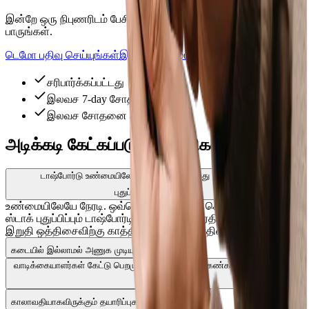
இன்றே ஒரு நிபுணரிடம் பேசி Pharmacy Pro செயலில் இருப்பதைப்
பாருங்கள்.
டெமோ பதிவு செய்யுங்கள்
இலவசமாக முயற்சிக்கவும்
சரிபார்க்கப்பட்டது
இலவச 7-day சோதனை
இலவச சோதனை ஆதரவு
அடிக்கடி கேட்கப்படும் கேள்விகள்
டாஷ்போர்டு உண்மையிலேயே நேரடியா, அல்லது நாளொரு முறை
புதுப்பிக்கப்படுமா?
உண்மையிலேயே நேரடி. ஒவ்வொரு விற்பனை, கொள்முதல் மற்றும்
ஸ்டாக் புதுப்பிப்பும் டாஷ்போர்டில் உடனடியாக பிரதிபலிக்கும் — நாள்
இறுதி ஒத்திசைவிற்கு காத்திருக்க வேண்டியதில்லை.
கடையில் இல்லாமல் அணுக முடியுமா?
வாடிக்கையாளர்கள் கேட்டு பெறமுடியாமல் போனதை கண்காணிக்க முடியுமா?
காலாவதியாகவிருக்கும் தயாரிப்புகளை காட்டுமா?