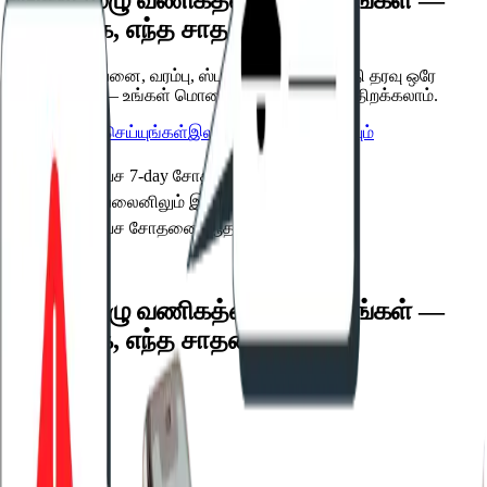
நேரடியாக, எந்த சாதனத்திலும்
நிகழ்நேர விற்பனை, வரம்பு, ஸ்டாக் மற்றும் காலாவதி தரவு ஒரே
டாஷ்போர்டில் — உங்கள் மொபைலில் எங்கிருந்தும் திறக்கலாம்.
டெமோ பதிவு செய்யுங்கள்
இலவசமாக முயற்சிக்கவும்
இலவச 7-day சோதனை
ஆஃப்லைனிலும் இயங்கும்
இலவச சோதனை ஆதரவு
அம்சங்கள்
உங்கள் முழு வணிகத்தையும் பாருங்கள் —
நேரடியாக, எந்த சாதனத்திலும்
நேரடி விற்பனை மற்றும் வரம்பு — இப்போதே