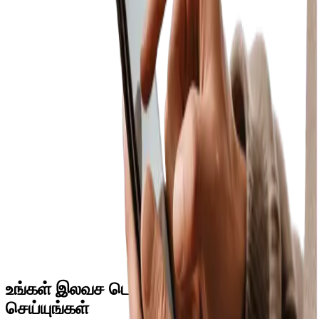
ஒரு வாடிக்கையாளர் ஸ்டாக் இல்லாத ஒன்றை கேட்கும்போது, அது
பதிவு செய்யப்படும். டாஷ்போர்டு நீங்கள் இழந்து கொண்டிருக்கும்
விற்பனையை — மற்றும் எதை ஸ்டாக் வைக்க வேண்டும் என்பதை
காட்டும்.
எங்கிருந்தும் அணுகலாம்
டாஷ்போர்டு உலாவி அடிப்படையிலானது, தொலைதூரத்திலிருந்து
இணைகிறது — வீட்டிலிருந்தோ, வேறொரு நகரத்திலிருந்தோ
அல்லது வெளிநாட்டிலிருந்தோ உங்கள் மருந்தகத்தின் எண்களை
சரிபார்க்கலாம்.
GST மற்றும் கணக்கியல் சுருக்கம்
விற்பனை, கொள்முதல், GST பொறுப்பு மற்றும் P&L-க்கான
தினசரி, மாதாந்திர மற்றும் தனிப்பயன் காலகட்ட சுருக்கங்கள் —
உங்கள் கணக்காளர் அழைக்கும்போது அனைத்தும் தயாராக
இருக்கும்.
உங்கள் இலவச டெமோவைப் பதிவு
செய்யுங்கள்