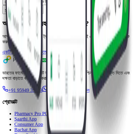
ডেলিভারি কর্মীরা কি চলতে চলতে বিল করতে পারবে?
Saarthi-এর দাম কত?
আপনার ফার্মেসি সহজ করতে প্রস্তুত?
আপনার বিনামূল্যের 7-day ট্রায়াল শুরু করুন অথবা আজই একটি ব্যক্তিগত ডেমো বুক
করুন।
একটি ডেমো বুক করুন
বিনামূল্যে ব্যবহার করে দেখুন
ভারতের ফার্মেসি ম্যানেজমেন্ট সফটওয়্যার — আপনাকে দুশ্চিন্তা থেকে মুক্তি দিতে এবং
দক্ষতা বাড়াতে কাস্টমাইজ করা।
+91 95949 35199
WhatsApp-এ চ্যাট করুন
প্রোডাক্ট
Pharmacy Pro POS
Saarthi App
Consumer App
Bachat App