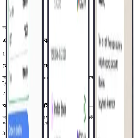
বহুভাষিক ইন্টারফেস
আপনার কর্মীরা যে ভাষায় স্বাচ্ছন্দ্যবোধ করেন সেই ভাষায় পরিচালনা করুন।
কয়েক দিনেই চালু, মাস নয়
এটি কীভাবে কাজ করে
1
ডেমো বুক করুন বা বিনামূল্যে শুরু করুন
আপনার নিজের ডেটায় Pharmacy Pro দেখুন, অথবা সরাসরি বিনামূল্যে ৭-দিনের
ট্রায়ালে শুরু করুন।
2
আমরা আপনার ডেটা মাইগ্রেট ও অনবোর্ড করি — বিনামূল্যে
আমাদের দল আপনার বর্তমান সফটওয়্যার থেকে আপনার ডেটা সরিয়ে নেয় এবং আপনার
কর্মীদের প্রশিক্ষণ দেয়, কোনো খরচ ছাড়াই।
3