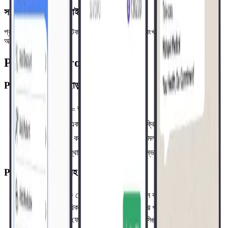
সবকিছু এক জায়গায় লাইভ করুন
প্রথম দিন থেকেই বিলিং, স্টক ব্যবস্থাপনা এবং আপনার সংখ্যা দেখা শুরু করুন —
অনলাইন বা অফলাইন।
Pharmacy Pro দিয়ে কী বদলায়
Pharmacy Pro ছাড়া
কাউন্টার যোগ = ₹৪৫,০০০ হার্ডওয়্যার কিনুন
একটি লাইন, একটি কাউন্টার, ব্যস্ত সময়ে বিক্রি হারায়
ডেলিভারি কর্মী কাগজের বিল নিয়ে যায়, পরে মেলায়
দ্বিতীয় বা অস্থায়ী কাউন্টার আর্থিকভাবে অসম্ভব
Pharmacy Pro সহ
কাউন্টার যোগ = যেকোনো অতিরিক্ত স্মার্টফোন ব্যবহার করুন
একসাথে একাধিক কাউন্টার — শূন্য হার্ডওয়্যার খরচ
ডেলিভারি কর্মী ফোনে বিল করে, রিয়েল-টাইম সিঙ্ক