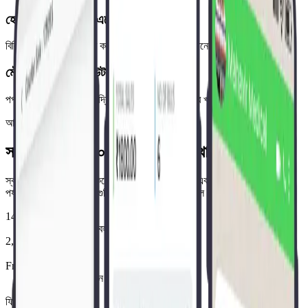
হোম ডেলিভারি বিলিং এলোমেলো
বিলিং সুবিধা ছাড়া ডেলিভারি কর্মীরা ম্যানুয়াল কাগজ ও মিলানের ঝামেলা তৈরি করে।
মৌসুমী বা অস্থায়ী কাউন্টার সম্ভব নয়
পপ-আপ কাউন্টার, ইভেন্ট বা দ্বিতীয় বিলিং পয়েন্ট হার্ডওয়্যার খরচে সম্ভব নয়।
আপনি ভালো সঙ্গে আছেন
সারা ভারতে ১৪,৮০০+ ফার্মেসির আস্থা
স্বাধীন কাউন্টার থেকে শুরু করে Emami Frank Ross এবং DMart-এর মতো নাম
পর্যন্ত, সারা দেশের ফার্মেসিগুলি Pharmacy Pro-তে চলে।
14,800+
ফার্মেসি ও গ্রুপ ব্যবহারকারী
2,00,000+
মাস্টারে পণ্য
Free
বিনামূল্যে মাইগ্রেশন ও অনবোর্ডিং
ফিচার