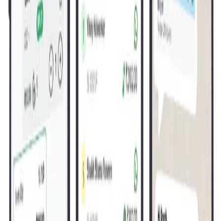
তাৎক্ষণিক WhatsApp রসিদ
অ্যাপ থেকে সরাসরি গ্রাহকদের কাছে ব্র্যান্ডেড ডিজিটাল বিল পাঠান।
রিয়েল-টাইম ইনভেন্টরি সিঙ্ক
সমস্ত কাউন্টারে স্টক আপডেট — Saarthi ও মূল POS — তাৎক্ষণিকভাবে।
ব্র্যান্ডেড বিল কাস্টমাইজেশন
প্রতিটি ইনভয়েসে আপনার লোগো, রং ও ফরম্যাট।
নিরাপদ লোকাল-নেটওয়ার্ক অপারেশন
Saarthi শুধুমাত্র আপনার সার্ভারের মতো একই নেটওয়ার্কে কাজ করে — অনুমতি ছাড়া
ডেটা বাইরে যায় না।