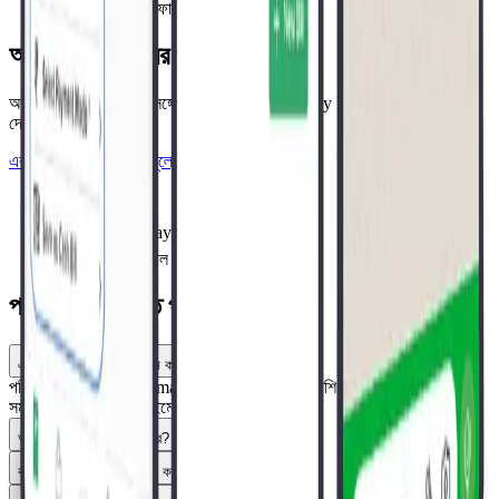
যেকোনো স্মার্টফোন মিনিটে বিলিং কাউন্টার হয়
আপনার বিনামূল্যের ডেমো বুক করুন
আজই একজন বিশেষজ্ঞের সঙ্গে কথা বলুন এবং Pharmacy Pro-কে কাজ করতে
দেখুন।
একটি ডেমো বুক করুন
বিনামূল্যে ব্যবহার করে দেখুন
যাচাইকৃত
বিনামূল্যে 7-day ট্রায়াল
বিনামূল্যে ট্রায়াল সাপোর্ট
প্রায়শই জিজ্ঞাসিত প্রশ্ন
এটি কি মূল POS প্রতিস্থাপন করে না পরিপূরক?
পরিপূরক। Saarthi Pharmacy Pro POS-এর পাশাপাশি চলে — স্টক ও বিক্রয়
সমস্ত ডিভাইসে রিয়েল-টাইমে সিঙ্ক হয়।
আসলে কোন হার্ডওয়্যার দরকার?
কর্মীরা ব্যক্তিগত ফোন ব্যবহার করলে কি নিরাপদ?