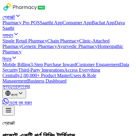
প্রোডাক্ট
Pharmacy Pro POS
Saarthi App
Consumer App
Bachat App
Dava
Saathi
সমাধান
Single Retail Pharmacy
Chain Pharmacy
Clinic-Attached
Pharmacy
Generic Pharmacy
Ayurvedic Pharmacy
Homeopathic
Pharmacy
ফিচার
Mobile Billing
3-Step Purchase Inward
Customer Engagement
Data
Security
Third-Party Integrations
Access Everything
Centrally
2,00,000+ Product Master
Users & Role
Management
Business Dashboard
মূল্য
তুলনা
ব্লগ
খবর
বাংলা
ডেমো বুক করুন
প্রোডাক্ট
পকেটে একটি পূর্ণ বিলিং টার্মিনাল