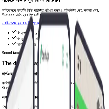
স্মার্টফোনকে ফার্মেসি বিলিং কাউন্টারে পরিণত করুন। কম্পিউটার নেই, স্ক্যানার নেই,
₹৪৫,০০০ হার্ডওয়্যার বিল নেই।
একটি ডেমো বুক করুন
বিনামূল্যে ব্যবহার করে দেখুন
বিনামূল্যে 7-day ট্রায়াল
বিনামূল্যে ডেটা মাইগ্রেশন
আনলিমিটেড সাপোর্ট
Sound familiar?
The day-to-day reality
হার্ডওয়্যার খরচ সম্প্রসারণ আটকায়
প্রতিটি নতুন কাউন্টারে কম্পিউটার, স্ক্যানার ও প্রিন্টার দরকার — প্রথম বিলের আগেই
₹৪০,০০০–₹৬০,০০০।
একটি কাউন্টার মানে একটি লাইন
একটি বিলিং মেশিন মানে একটি লাইন — লাইন বাড়লে গ্রাহক চলে যায়।