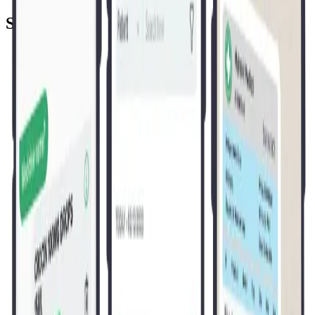
Saarthi App
স্মার্টফোনে পূর্ণ বিলিং
ইনভয়েস তৈরি, স্টক ম্যানেজ ও রসিদ পাঠান — সব Saarthi অ্যাপ থেকে।
বারকোড স্ক্যানার হিসেবে ফোন ক্যামেরা
ডেডিকেটেড স্ক্যানার দরকার নেই — ফোন ক্যামেরা বারকোড ও QR কোড পড়ে।
চ্যাট-স্টাইল বিলিং ইন্টারফেস
বার্তা পাঠানোর মতো স্বজ্ঞাত — কর্মীরা মিনিটে শিখে নেয়।