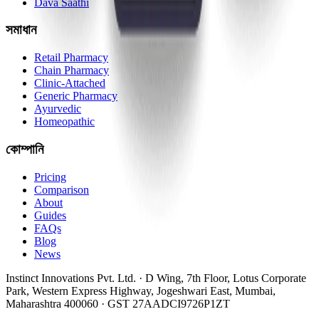
Dava Saathi
সমাধান
Retail Pharmacy
Chain Pharmacy
Clinic-Attached
Generic Pharmacy
Ayurvedic
Homeopathic
কোম্পানি
Pricing
Comparison
About
Guides
FAQs
Blog
News
Instinct Innovations Pvt. Ltd.
·
D Wing, 7th Floor, Lotus Corporate
Park
,
Western Express Highway, Jogeshwari East
,
Mumbai
,
Maharashtra
400060
· GST
27AADCI9726P1ZT