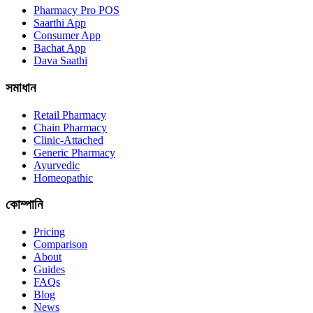
Pharmacy Pro POS
Saarthi App
Consumer App
Bachat App
Dava Saathi
সমাধান
Retail Pharmacy
Chain Pharmacy
Clinic-Attached
Generic Pharmacy
Ayurvedic
Homeopathic
কোম্পানি
Pricing
Comparison
About
Guides
FAQs
Blog
News