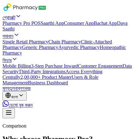
প্রোডাক্ট
Pharmacy Pro POS
Saarthi App
Consumer App
Bachat App
Dava
Saathi
সমাধান
Single Retail Pharmacy
Chain Pharmacy
Clinic-Attached
Pharmacy
Generic Pharmacy
Ayurvedic Pharmacy
Homeopathic
Pharmacy
ফিচার
Mobile Billing
3-Step Purchase Inward
Customer Engagement
Data
Security
Third-Party Integrations
Access Everything
Centrally
2,00,000+ Product Master
Users & Role
Management
Business Dashboard
মূল্য
তুলনা
ব্লগ
খবর
বাংলা
ডেমো বুক করুন
Comparison
Why choose Pharmacy Pro?