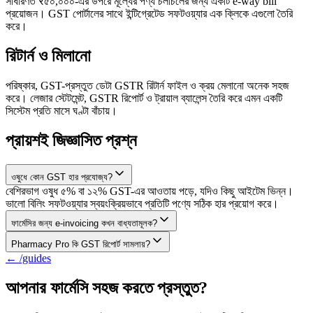
সাধারণত ₹৫০,০০০-এর উপরে মূল্যের পণ্য চলাচলের জন্য একটি e-way bill
প্রয়োজন। GST পোর্টালের সাথে ইন্টিগ্রেটেড সফটওয়্যার এক ক্লিকে এগুলো তৈরি
করে।
রিটার্ন ও মিলানো
পরিষ্কার, GST-প্রস্তুত ডেটা GSTR রিটার্ন ফাইল ও ক্রয় মেলানো অনেক সহজ
করে। লেজার স্টেটমেন্ট, GSTR রিপোর্ট ও ট্রায়াল ব্যালেন্স তৈরি করে এমন একটি
সিস্টেম প্রতি মাসে ঘণ্টা বাঁচায়।
প্রায়শই জিজ্ঞাসিত প্রশ্ন
ওষুধে কোন GST হার প্রযোজ্য?
বেশিরভাগ ওষুধ ৫% বা ১২% GST-এর আওতায় পড়ে, যদিও কিছু আইটেম ভিন্ন।
ভালো বিলিং সফটওয়্যার স্বয়ংক্রিয়ভাবে প্রতিটি পণ্যে সঠিক হার প্রয়োগ করে।
ফার্মেসির জন্য e-invoicing কখন বাধ্যতামূলক?
Pharmacy Pro কি GST রিপোর্ট সামলায়?
← /guides
আপনার ফার্মেসি সহজ করতে প্রস্তুত?