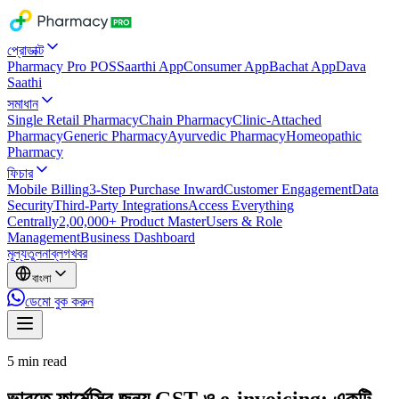
প্রোডাক্ট
Pharmacy Pro POS
Saarthi App
Consumer App
Bachat App
Dava
Saathi
সমাধান
Single Retail Pharmacy
Chain Pharmacy
Clinic-Attached
Pharmacy
Generic Pharmacy
Ayurvedic Pharmacy
Homeopathic
Pharmacy
ফিচার
Mobile Billing
3-Step Purchase Inward
Customer Engagement
Data
Security
Third-Party Integrations
Access Everything
Centrally
2,00,000+ Product Master
Users & Role
Management
Business Dashboard
মূল্য
তুলনা
ব্লগ
খবর
বাংলা
ডেমো বুক করুন
5
min read
ভারতে ফার্মেসির জন্য GST ও e-invoicing: একটি