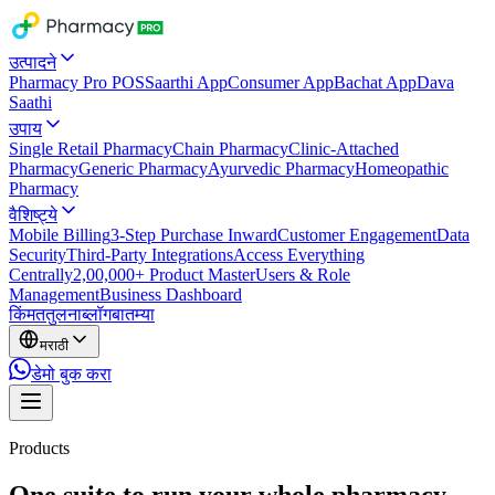
उत्पादने
Pharmacy Pro POS
Saarthi App
Consumer App
Bachat App
Dava
Saathi
उपाय
Single Retail Pharmacy
Chain Pharmacy
Clinic-Attached
Pharmacy
Generic Pharmacy
Ayurvedic Pharmacy
Homeopathic
Pharmacy
वैशिष्ट्ये
Mobile Billing
3-Step Purchase Inward
Customer Engagement
Data
Security
Third-Party Integrations
Access Everything
Centrally
2,00,000+ Product Master
Users & Role
Management
Business Dashboard
किंमत
तुलना
ब्लॉग
बातम्या
मराठी
डेमो बुक करा
Products
One suite to run your whole pharmacy