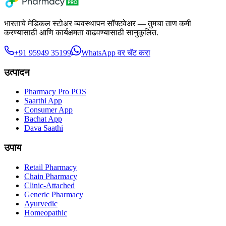
भारताचे मेडिकल स्टोअर व्यवस्थापन सॉफ्टवेअर — तुमचा ताण कमी
करण्यासाठी आणि कार्यक्षमता वाढवण्यासाठी सानुकूलित.
+91 95949 35199
WhatsApp वर चॅट करा
उत्पादन
Pharmacy Pro POS
Saarthi App
Consumer App
Bachat App
Dava Saathi
उपाय
Retail Pharmacy
Chain Pharmacy
Clinic-Attached
Generic Pharmacy
Ayurvedic
Homeopathic