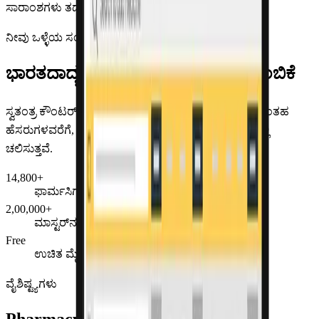
ಸಾರಾಂಶಗಳು ತಡವಾಗಿ ಬರುತ್ತವೆ, ಬಂದರೆ.
ನೀವು ಒಳ್ಳೆಯ ಸಂಗದಲ್ಲಿದ್ದೀರಿ
ಭಾರತದಾದ್ಯಂತ 14,800+ ಫಾರ್ಮಸಿಗಳ ನಂಬಿಕೆ
ಸ್ವತಂತ್ರ ಕೌಂಟರ್‌ಗಳಿಂದ Emami Frank Ross ಮತ್ತು DMart ನಂತಹ
ಹೆಸರುಗಳವರೆಗೆ, ದೇಶಾದ್ಯಂತ ಫಾರ್ಮಸಿಗಳು Pharmacy Pro ನಲ್ಲಿ
ಚಲಿಸುತ್ತವೆ.
14,800+
ಫಾರ್ಮಸಿಗಳು & ಗ್ರೂಪ್ ಬಳಕೆದಾರರು
2,00,000+
ಮಾಸ್ಟರ್‌ನಲ್ಲಿ ಉತ್ಪನ್ನಗಳು
Free
ಉಚಿತ ಮೈಗ್ರೇಷನ್ & ಆನ್‌ಬೋರ್ಡಿಂಗ್
ವೈಶಿಷ್ಟ್ಯಗಳು