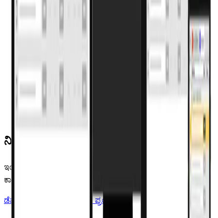
ಬಾರ್‌ಕೋಡ್ ಸ್ಕ್ಯಾನ್ ಅಥವಾ ಬುದ್ಧಿವಂತ ಹುಡುಕಾಟದಿಂದ
ಕ್ಷಣಗಳಲ್ಲಿ ಬಿಲ್
ದಿನಗಳ ಮುಂಚೆ ಅವಧಿ ಎಚ್ಚರಿಕೆ; ಸ್ಟಾಕ್ ಖಾಲಿಯಾಗುವ ಮುನ್ನ
ಕಡಿಮೆ-ಸ್ಟಾಕ್ ಸೂಚನೆ
ಒಂದೇ ಕ್ಲಿಕ್ GSTR ಮತ್ತು ಇ-ಇನ್‌ವಾಯ್ಸಿಂಗ್, ಯಾವಾಗಲೂ
ನವೀಕೃತ
ನಿಮ್ಮ ಫೋನ್‌ನಲ್ಲಿ ನೇರ ಮಾರಾಟ, ಲಾಭಾಂಶ ಮತ್ತು ಸಿಬ್ಬಂದಿ
ಕಾರ್ಯಕ್ಷಮತೆ
ನಿಮ್ಮ ಉಚಿತ ಡೆಮೋ ಬುಕ್ ಮಾಡಿ
ಇಂದೇ ತಜ್ಞರೊಂದಿಗೆ ಮಾತನಾಡಿ ಮತ್ತು Pharmacy Pro
ಕಾರ್ಯನಿರ್ವಹಣೆಯನ್ನು ನೋಡಿ.
ಡೆಮೋ ಬುಕ್ ಮಾಡಿ
ಉಚಿತವಾಗಿ ಪ್ರಯತ್ನಿಸಿ