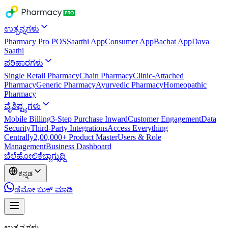
ಉತ್ಪನ್ನಗಳು
Pharmacy Pro POS
Saarthi App
Consumer App
Bachat App
Dava
Saathi
ಪರಿಹಾರಗಳು
Single Retail Pharmacy
Chain Pharmacy
Clinic-Attached
Pharmacy
Generic Pharmacy
Ayurvedic Pharmacy
Homeopathic
Pharmacy
ವೈಶಿಷ್ಟ್ಯಗಳು
Mobile Billing
3-Step Purchase Inward
Customer Engagement
Data
Security
Third-Party Integrations
Access Everything
Centrally
2,00,000+ Product Master
Users & Role
Management
Business Dashboard
ಬೆಲೆ
ಹೋಲಿಕೆ
ಬ್ಲಾಗ್
ಸುದ್ದಿ
ಕನ್ನಡ
ಡೆಮೋ ಬುಕ್ ಮಾಡಿ
ಉತ್ಪನ್ನಗಳು