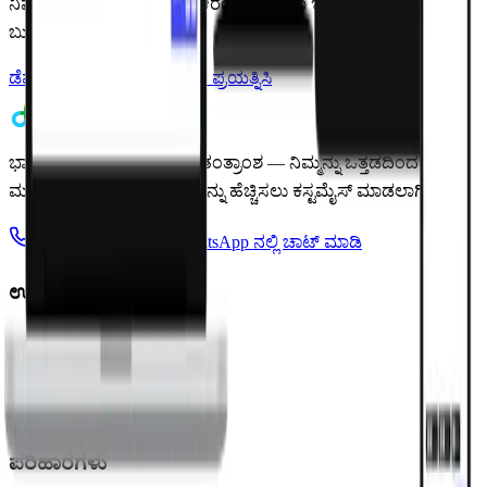
ನಿಮ್ಮ ಉಚಿತ 7-day ಟ್ರಯಲ್ ಆರಂಭಿಸಿ ಅಥವಾ ಇಂದೇ ವೈಯಕ್ತಿಕ ಡೆಮೋ
ಬುಕ್ ಮಾಡಿ.
ಡೆಮೋ ಬುಕ್ ಮಾಡಿ
ಉಚಿತವಾಗಿ ಪ್ರಯತ್ನಿಸಿ
ಭಾರತದ ಫಾರ್ಮಸಿ ನಿರ್ವಹಣಾ ತಂತ್ರಾಂಶ — ನಿಮ್ಮನ್ನು ಒತ್ತಡದಿಂದ
ಮುಕ್ತಗೊಳಿಸಲು ಮತ್ತು ದಕ್ಷತೆಯನ್ನು ಹೆಚ್ಚಿಸಲು ಕಸ್ಟಮೈಸ್ ಮಾಡಲಾಗಿದೆ.
+91 95949 35199
WhatsApp ನಲ್ಲಿ ಚಾಟ್ ಮಾಡಿ
ಉತ್ಪನ್ನ
Pharmacy Pro POS
Saarthi App
Consumer App
Bachat App
Dava Saathi
ಪರಿಹಾರಗಳು