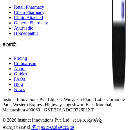
Retail Pharmacy
Chain Pharmacy
Clinic-Attached
Generic Pharmacy
Ayurvedic
Homeopathic
ಕಂಪನಿ
Pricing
Comparison
About
Guides
FAQs
Blog
News
Instinct Innovations Pvt. Ltd.
·
D Wing, 7th Floor, Lotus Corporate
Park
,
Western Express Highway, Jogeshwari East
,
Mumbai
,
Maharashtra
400060
· GST
27AADCI9726P1ZT
©
2026
Instinct Innovations Pvt. Ltd.
.
ಎಲ್ಲಾ ಹಕ್ಕುಗಳನ್ನು
ಕಾಯ್ದಿರಿಸಲಾಗಿದೆ.
ಗೌಪ್ಯತಾ ನೀತಿ
ಸೈಟ್‌ಮ್ಯಾಪ್