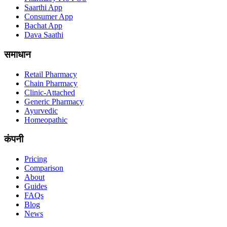
Saarthi App
Consumer App
Bachat App
Dava Saathi
समाधान
Retail Pharmacy
Chain Pharmacy
Clinic-Attached
Generic Pharmacy
Ayurvedic
Homeopathic
कंपनी
Pricing
Comparison
About
Guides
FAQs
Blog
News