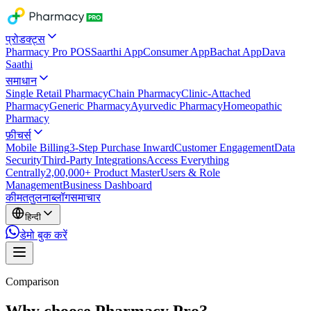
प्रोडक्ट्स
Pharmacy Pro POS
Saarthi App
Consumer App
Bachat App
Dava
Saathi
समाधान
Single Retail Pharmacy
Chain Pharmacy
Clinic-Attached
Pharmacy
Generic Pharmacy
Ayurvedic Pharmacy
Homeopathic
Pharmacy
फ़ीचर्स
Mobile Billing
3-Step Purchase Inward
Customer Engagement
Data
Security
Third-Party Integrations
Access Everything
Centrally
2,00,000+ Product Master
Users & Role
Management
Business Dashboard
कीमत
तुलना
ब्लॉग
समाचार
हिन्दी
डेमो बुक करें
Comparison
Why choose Pharmacy Pro?