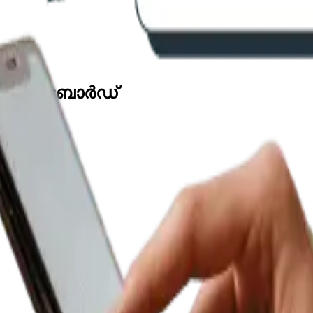
സ് ഡാഷ്ബോർഡ്
കായി വ്യക്തമായ ദൈനംദിന സംഗ്രഹങ്ങൾ.
ലഹരണപ്പെടുന്ന ഇനങ്ങളും കണ്ടെത്തുക.