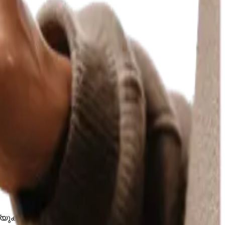
്യുക.