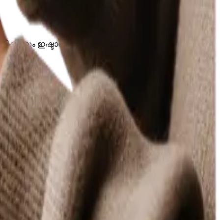
പ്പിക്കാനും ഇഷ്ടാനുസൃതമാക്കിയത്.