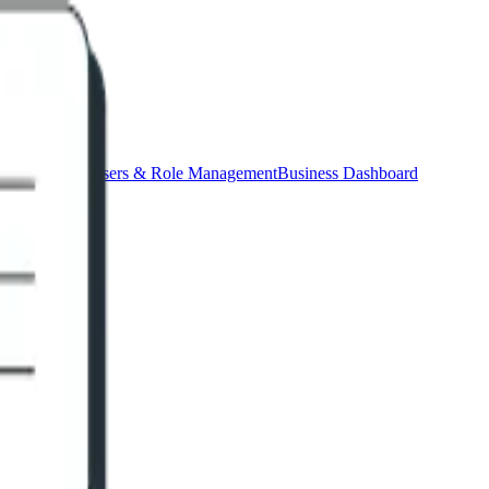
oduct Master
Users & Role Management
Business Dashboard