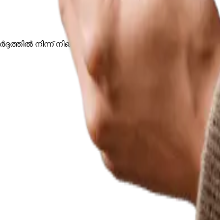
ദത്തിൽ നിന്ന് നിങ്ങളെ മോചിപ്പിക്കാനും കാര്യക്ഷമത വർദ്ധി