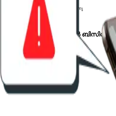
സൗജന്യ 7-day ട്രയൽ
ഓഫ്‌ലൈനിലും പ്രവർത്തിക്കുന്നു
സൗജന്യ ട്രയൽ പിന്തുണ
സവിശേഷതകൾ
നിങ്ങളുടെ വിരൽത്തുമ്പിൽ ബിസിന
ബിസിനസ് ഡാഷ്ബോർഡ്
വേഗത്തിലുള്ളതും വിവരാധിഷ്ഠിതവുമായ തീരുമാനങ്ങൾക്
സ്റ്റോക്ക് & എക്സ്പയറി മാനേജ്മെന്റ്
വിൽപ്പന നഷ്ടപ്പെടുന്നതിന് മുമ്പ് ലോ-ഇൻവെന്ററിയും കാ