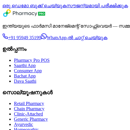
ഒരു ഡെമോ ബുക്ക് ചെയ്യുക
സൗജന്യമായി പരീക്ഷിക്കുക
ഇന്ത്യയുടെ ഫാർമസി മാനേജ്മെന്റ് സോഫ്റ്റ്‌വെയർ — സമ്മർദ്
+91 95949 35199
WhatsApp-ൽ ചാറ്റ് ചെയ്യുക
ഉൽപ്പന്നം
Pharmacy Pro POS
Saarthi App
Consumer App
Bachat App
Dava Saathi
സൊല്യൂഷനുകൾ
Retail Pharmacy
Chain Pharmacy
Clinic-Attached
Generic Pharmacy
Ayurvedic
Homeopathic