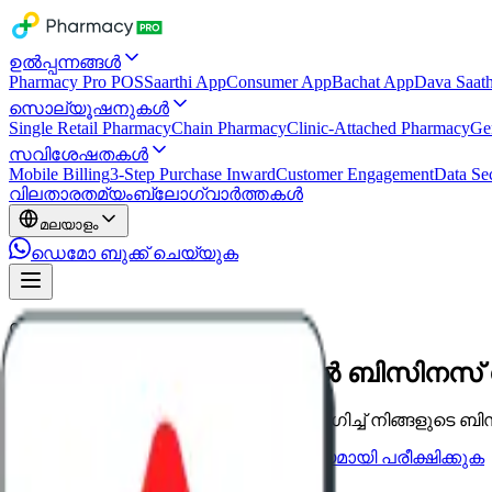
ഉൽപ്പന്നങ്ങൾ
Pharmacy Pro POS
Saarthi App
Consumer App
Bachat App
Dava Saath
സൊല്യൂഷനുകൾ
Single Retail Pharmacy
Chain Pharmacy
Clinic-Attached Pharmacy
Ge
സവിശേഷതകൾ
Mobile Billing
3-Step Purchase Inward
Customer Engagement
Data Sec
വില
താരതമ്യം
ബ്ലോഗ്
വാർത്തകൾ
മലയാളം
ഡെമോ ബുക്ക് ചെയ്യുക
സവിശേഷതകൾ
നിങ്ങളുടെ വിരൽത്തുമ്പിൽ ബിസിന
അനലിറ്റിക്സും അലേർട്ടുകളും ഉപയോഗിച്ച് നിങ്ങളുടെ ബിസ
ഒരു ഡെമോ ബുക്ക് ചെയ്യുക
സൗജന്യമായി പരീക്ഷിക്കുക