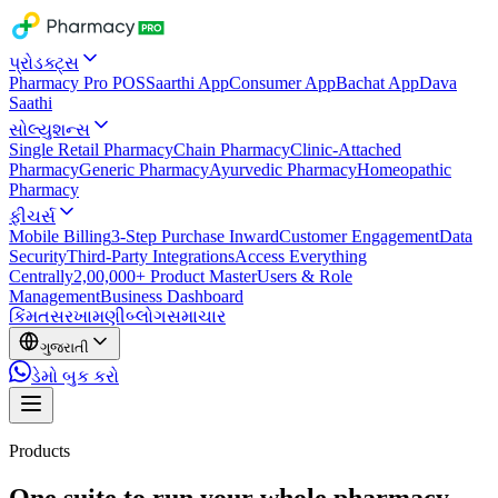
પ્રોડક્ટ્સ
Pharmacy Pro POS
Saarthi App
Consumer App
Bachat App
Dava
Saathi
સોલ્યુશન્સ
Single Retail Pharmacy
Chain Pharmacy
Clinic-Attached
Pharmacy
Generic Pharmacy
Ayurvedic Pharmacy
Homeopathic
Pharmacy
ફીચર્સ
Mobile Billing
3-Step Purchase Inward
Customer Engagement
Data
Security
Third-Party Integrations
Access Everything
Centrally
2,00,000+ Product Master
Users & Role
Management
Business Dashboard
કિંમત
સરખામણી
બ્લોગ
સમાચાર
ગુજરાતી
ડેમો બુક કરો
Products
One suite to run your whole pharmacy