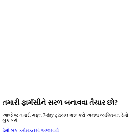
તમારી ફાર્મસીને સરળ બનાવવા તૈયાર છો?
આજે જ તમારી મફત 7-day ટ્રાયલ શરૂ કરો અથવા વ્યક્તિગત ડેમો
બુક કરો.
ડેમો બુક કરો
મફતમાં અજમાવો