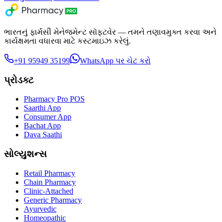
ભારતનું ફાર્મસી મેનેજમેન્ટ સૉફ્ટવેર — તમને તણાવમુક્ત કરવા અને
કાર્યક્ષમતા વધારવા માટે કસ્ટમાઇઝ કરેલું.
+91 95949 35199
WhatsApp પર ચેટ કરો
પ્રોડક્ટ
Pharmacy Pro POS
Saarthi App
Consumer App
Bachat App
Dava Saathi
સોલ્યુશન્સ
Retail Pharmacy
Chain Pharmacy
Clinic-Attached
Generic Pharmacy
Ayurvedic
Homeopathic